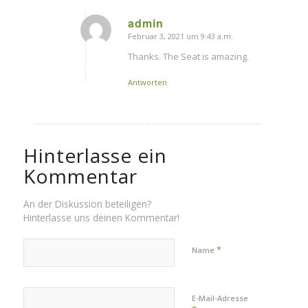
admin
Februar 3, 2021 um 9:43 a.m.
sagte:
Thanks. The Seat is amazing.
Antworten
Hinterlasse ein
Kommentar
An der Diskussion beteiligen?
Hinterlasse uns deinen Kommentar!
*
Name
E-Mail-Adresse