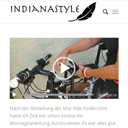
00:00
|
00:14
Nach der Bestellung der Mac Ride Kindersitze
hatte ich Zeit mir schon einmal die
Montageanleitung durchzulesen. Es war alles gut