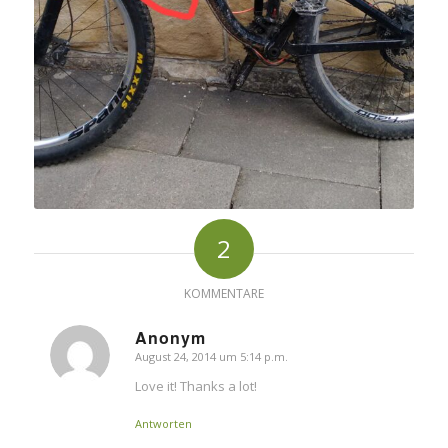
2
KOMMENTARE
Anonym
August 24, 2014 um 5:14 p.m.
sagte:
Love it! Thanks a lot!
Antworten