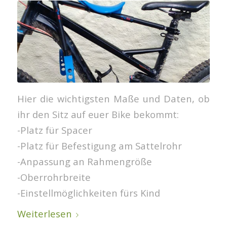
Hier die wichtigsten Maße und Daten, ob
ihr den Sitz auf euer Bike bekommt:
-Platz für Spacer
-Platz für Befestigung am Sattelrohr
-Anpassung an Rahmengröße
-Oberrohrbreite
-Einstellmöglichkeiten fürs Kind
Weiterlesen