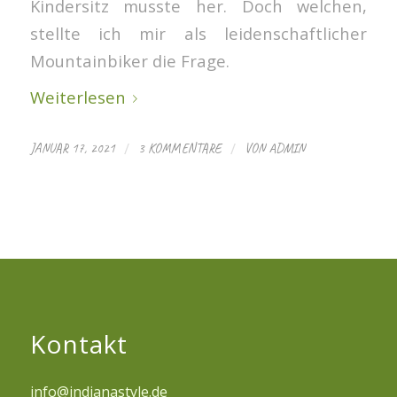
Kindersitz musste her. Doch welchen,
stellte ich mir als leidenschaftlicher
Mountainbiker die Frage.
Weiterlesen
/
/
JANUAR 17, 2021
3 KOMMENTARE
VON
ADMIN
Kontakt
info@indianastyle.de