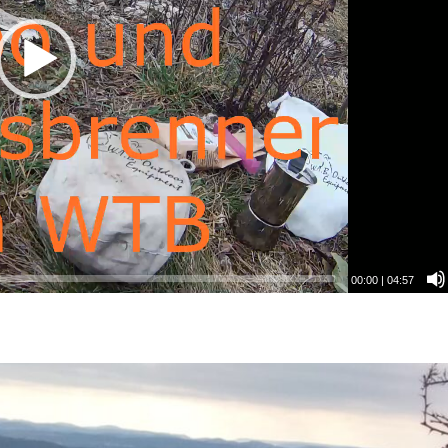
00:00
|
04:57