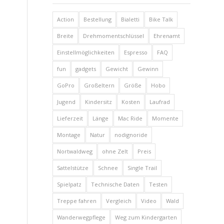
Action
Bestellung
Bialetti
Bike Talk
Breite
Drehmomentschlüssel
Ehrenamt
Einstellmöglichkeiten
Espresso
FAQ
fun
gadgets
Gewicht
Gewinn
GoPro
Großeltern
Größe
Hobo
Jugend
Kindersitz
Kosten
Laufrad
Lieferzeit
Länge
Mac Ride
Momente
Montage
Natur
nodignoride
Nortwaldweg
ohne Zelt
Preis
Sattelstütze
Schnee
Single Trail
Spielpatz
Technische Daten
Testen
Treppe fahren
Vergleich
Video
Wald
Wanderwegpflege
Weg zum Kindergarten