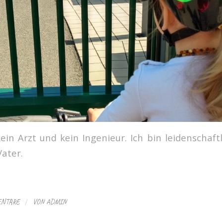
kein Arzt und kein Ingenieur. Ich bin leidenschaft
Vater.
/
ENTARE
VON
ADMIN